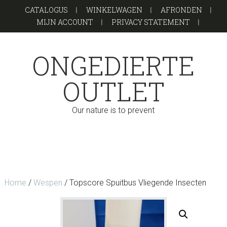
Door
Spring
CATALOGUS
WINKELWAGEN
AFRONDEN
naar
naar
MIJN ACCOUNT
PRIVACY STATEMENT
de
de
hoofd
voettekst
ONGEDIERTE
inhoud
OUTLET
Our nature is to prevent
Home
/
Wespen
/ Topscore Spuitbus Vliegende Insecten