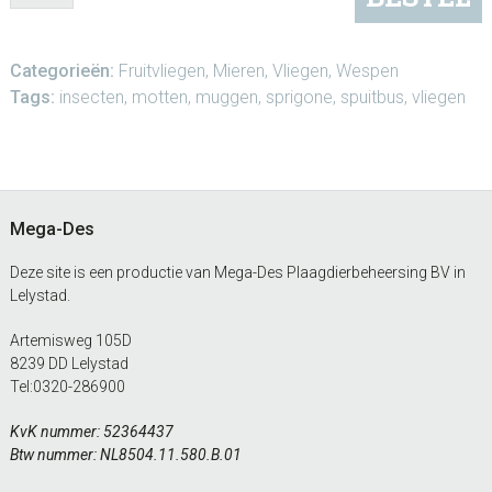
Spuitbus
Vliegende
Insecten
Categorieën:
Fruitvliegen
,
Mieren
,
Vliegen
,
Wespen
aantal
Tags:
insecten
,
motten
,
muggen
,
sprigone
,
spuitbus
,
vliegen
sidebar
Blog
Zijkant
Footer
Mega-Des
Deze site is een productie van Mega-Des Plaagdierbeheersing BV in
Lelystad.
Artemisweg 105D
8239 DD Lelystad
Tel:
0320-286900
KvK nummer: 52364437
Btw nummer: NL8504.11.580.B.01