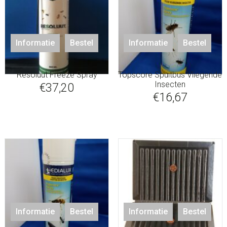
Informatie
Bestel
Informatie
Bestel
Resoluut Freeze Spray
Topscore Spuitbus Vliegende
Insecten
€
37,20
€
16,67
Informatie
Bestel
Informatie
Bestel