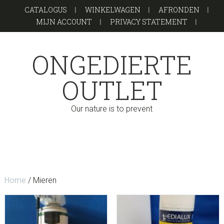
Door
Spring
Spring
CATALOGUS
WINKELWAGEN
AFRONDEN
naar
naar
naar
MIJN ACCOUNT
PRIVACY STATEMENT
de
de
de
hoofd
eerste
voettekst
ONGEDIERTE
inhoud
sidebar
OUTLET
Our nature is to prevent
Home
/ Mieren