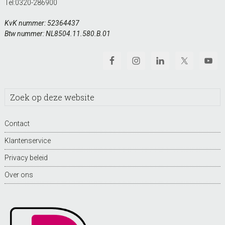
Tel:
0320-286900
KvK nummer: 52364437
Btw nummer: NL8504.11.580.B.01
Zoek
op
deze
Contact
website
Klantenservice
Privacy beleid
Over ons