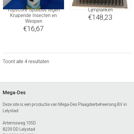
Topscore Spuitbus tegen
Lijmplanken
Kruipende Insecten en
€
148,23
Wespen
€
16,67
Gesorteerd
Toont alle 4 resultaten
op
sidebar
nieuwste
Footer
Mega-Des
Deze site is een productie van Mega-Des Plaagdierbeheersing BV in
Lelystad.
Artemisweg 105D
8239 DD Lelystad