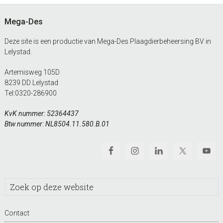
Footer
Mega-Des
Deze site is een productie van Mega-Des Plaagdierbeheersing BV in
Lelystad.
Artemisweg 105D
8239 DD Lelystad
Tel:
0320-286900
KvK nummer: 52364437
Btw nummer: NL8504.11.580.B.01
Zoek
op
deze
Contact
website