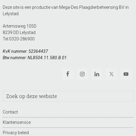
Deze site is een productie van Mega-Des Plaagdierbeheersing BV in
Lelystad.
Artemisweg 105D
8239 DD Lelystad
Tel:
0320-286900
KvK nummer: 52364437
Btw nummer: NL8504.11.580.B.01
Zoek
op
deze
Contact
website
Klantenservice
Privacy beleid