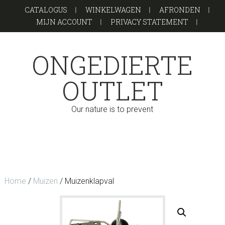
Door
Spring
CATALOGUS
WINKELWAGEN
AFRONDEN
naar
naar
MIJN ACCOUNT
PRIVACY STATEMENT
de
de
hoofd
voettekst
ONGEDIERTE
inhoud
OUTLET
Our nature is to prevent
Home
/
Muizen
/ Muizenklapval