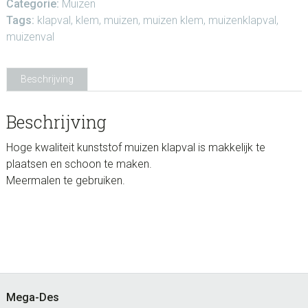
Categorie:
Muizen
Tags:
klapval
,
klem
,
muizen
,
muizen klem
,
muizenklapval
,
muizenval
Beschrijving
Beschrijving
Hoge kwaliteit kunststof muizen klapval is makkelijk te
plaatsen en schoon te maken.
Meermalen te gebruiken.
sidebar
Blog
Zijkant
Footer
Mega-Des